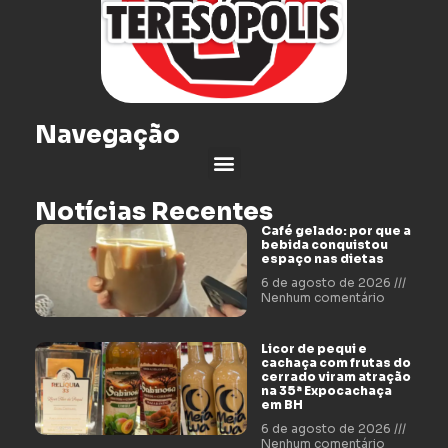
Navegação
Notícias Recentes
Café gelado: por que a
bebida conquistou
espaço nas dietas
6 de agosto de 2026
Nenhum comentário
Licor de pequi e
cachaça com frutas do
cerrado viram atração
na 35ª Expocachaça
em BH
6 de agosto de 2026
Nenhum comentário