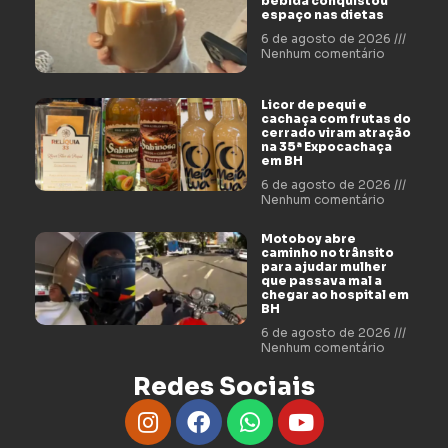
bebida conquistou
espaço nas dietas
6 de agosto de 2026
Nenhum comentário
Licor de pequi e
cachaça com frutas do
cerrado viram atração
na 35ª Expocachaça
em BH
6 de agosto de 2026
Nenhum comentário
Motoboy abre
caminho no trânsito
para ajudar mulher
que passava mal a
chegar ao hospital em
BH
6 de agosto de 2026
Nenhum comentário
Redes Sociais