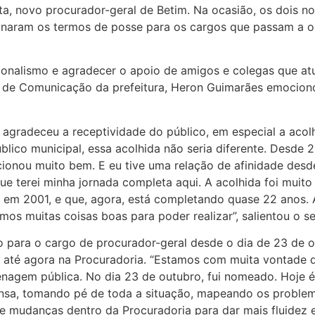
ta, novo procurador-geral de Betim. Na ocasião, os dois n
inaram os termos de posse para os cargos que passam a ocu
cionalismo e agradecer o apoio de amigos e colegas que a
o de Comunicação da prefeitura, Heron Guimarães emocion
 agradeceu a receptividade do público, em especial a acol
úblico municipal, essa acolhida não seria diferente. Desde 
ionou muito bem. E eu tive uma relação de afinidade desde 
ue terei minha jornada completa aqui. A acolhida foi muit
 em 2001, e que, agora, está completando quase 22 anos. 
eremos muitas coisas boas para poder realizar”, salientou 
para o cargo de procurador-geral desde o dia de 23 de out
 até agora na Procuradoria. “Estamos com muita vontade de
nagem pública. No dia 23 de outubro, fui nomeado. Hoje é
ensa, tomando pé de toda a situação, mapeando os problem
mudanças dentro da Procuradoria para dar mais fluidez e o