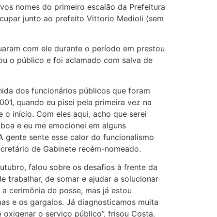
ovos nomes do primeiro escalão da Prefeitura
par junto ao prefeito Vittorio Medioli (sem
tuaram com ele durante o período em prestou
ou o público e foi aclamado com salva de
hida dos funcionários públicos que foram
2001, quando eu pisei pela primeira vez na
o início. Com eles aqui, acho que serei
o boa e eu me emocionei em alguns
A gente sente esse calor do funcionalismo
o secretário de Gabinete recém-nomeado.
ubro, falou sobre os desafios à frente da
 trabalhar, de somar e ajudar a solucionar
 a cerimônia de posse, mas já estou
as e os gargalos. Já diagnosticamos muita
xigenar o serviço público”, frisou Costa.