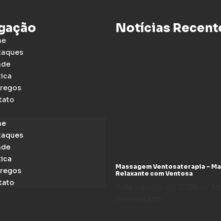
gação
Notícias Recent
me
taques
ade
tica
regos
tato
me
taques
ade
tica
Massagem Ventosaterapia – M
regos
Relaxante com Ventosa
tato
5 de agosto de 2026
N
comentário