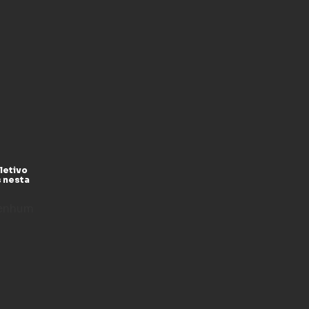
letivo
s nesta
enhum