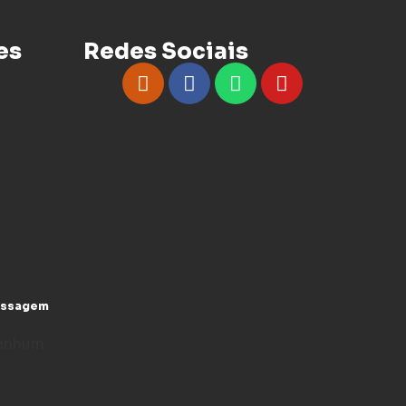
es
Redes Sociais
assagem
enhum