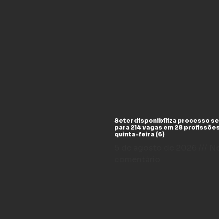
Seter disponibiliza processo se
para 214 vagas em 28 profissõe
quinta-feira (6)
5 de agosto de 2026
N
comentário