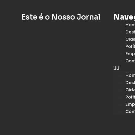
Este é o Nosso Jornal
Nave
Ho
Des
Cid
Polí
Emp
Con
Ho
Des
Cid
Polí
Emp
Con