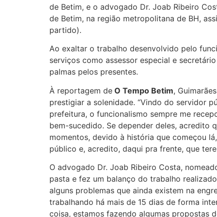
de Betim, e o advogado Dr. Joab Ribeiro Cos
de Betim, na região metropolitana de BH, ass
partido).
Ao exaltar o trabalho desenvolvido pelo fun
serviços como assessor especial e secretári
palmas pelos presentes.
À reportagem de
O Tempo Betim
, Guimarães
prestigiar a solenidade. “Vindo do servidor p
prefeitura, o funcionalismo sempre me recepc
bem-sucedido. Se depender deles, acredito q
momentos, devido à história que começou lá,
público e, acredito, daqui pra frente, que t
O advogado Dr. Joab Ribeiro Costa, nomeado 
pasta e fez um balanço do trabalho realizado
alguns problemas que ainda existem na engre
trabalhando há mais de 15 dias de forma int
coisa, estamos fazendo algumas propostas de 