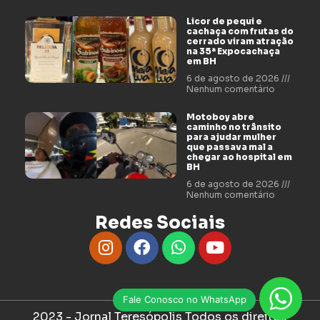
Licor de pequi e
cachaça com frutas do
cerrado viram atração
na 35ª Expocachaça
em BH
6 de agosto de 2026
Nenhum comentário
Motoboy abre
caminho no trânsito
para ajudar mulher
que passava mal a
chegar ao hospital em
BH
6 de agosto de 2026
Nenhum comentário
Redes Sociais
Fale Conosco no WhatsApp
2023 - Jornal Teresópolis Todos os direitos