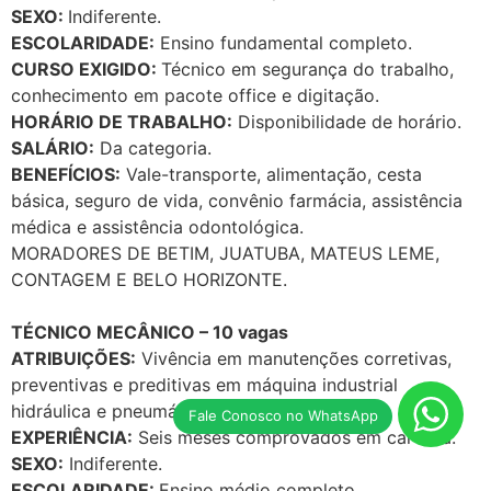
SEXO:
Indiferente.
ESCOLARIDADE:
Ensino fundamental completo.
CURSO EXIGIDO:
Técnico em segurança do trabalho,
conhecimento em pacote office e digitação.
HORÁRIO DE TRABALHO:
Disponibilidade de horário.
SALÁRIO:
Da categoria.
BENEFÍCIOS:
Vale-transporte, alimentação, cesta
básica, seguro de vida, convênio farmácia, assistência
médica e assistência odontológica.
MORADORES DE BETIM, JUATUBA, MATEUS LEME,
CONTAGEM E BELO HORIZONTE.
TÉCNICO MECÂNICO – 10 vagas
ATRIBUIÇÕES:
Vivência em manutenções corretivas,
preventivas e preditivas em máquina industrial
hidráulica e pneumática
Fale Conosco no WhatsApp
EXPERIÊNCIA:
Seis meses comprovados em carteira.
SEXO:
Indiferente.
ESCOLARIDADE:
Ensino médio completo.