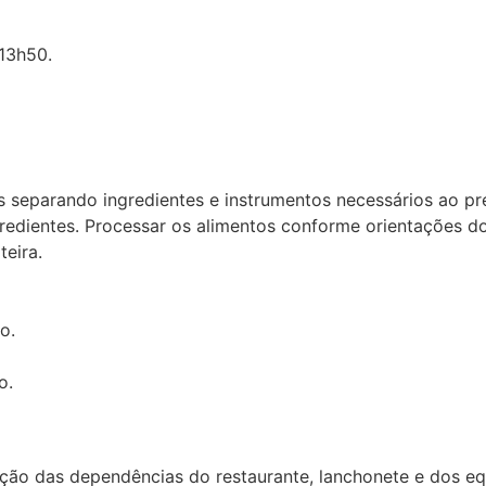
 13h50.
es separando ingredientes e instrumentos necessários ao pr
redientes. Processar os alimentos conforme orientações do
eira.
o.
o.
ção das dependências do restaurante, lanchonete e dos equ