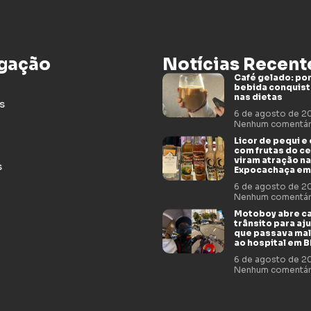
gação
Notícias Recent
Café gelado: por
bebida conquis
nas dietas
s
6 de agosto de 
Nenhum comentár
Licor de pequi e
com frutas do c
viram atração na
s
Expocachaça em
6 de agosto de 
Nenhum comentár
Motoboy abre c
trânsito para aj
que passava mal
ao hospital em 
6 de agosto de 
Nenhum comentár