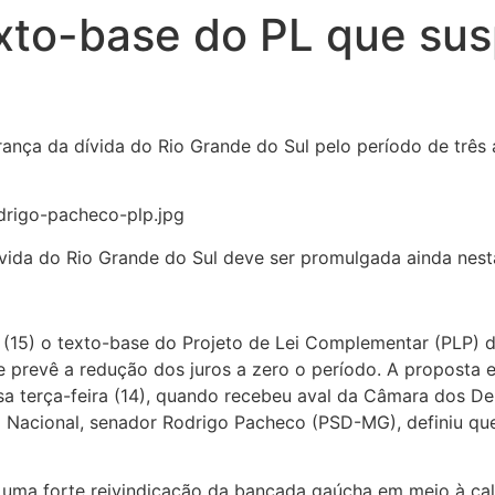
xto-base do PL que sus
ança da dívida do Rio Grande do Sul pelo período de três
vida do Rio Grande do Sul deve ser promulgada ainda nesta
a (15) o texto-base do Projeto de Lei Complementar (PLP)
e prevê a redução dos juros a zero o período. A proposta
a terça-feira (14), quando recebeu aval da Câmara dos D
 Nacional, senador Rodrigo Pacheco (PSD-MG), definiu que
 é uma forte reivindicação da bancada gaúcha em meio à ca