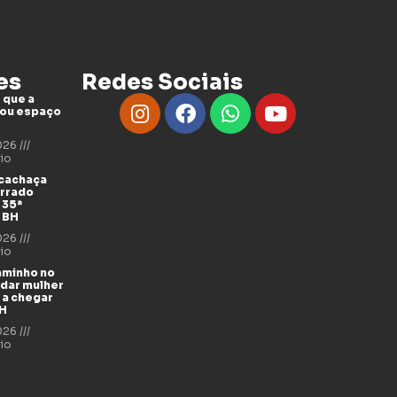
es
Redes Sociais
 que a
tou espaço
2026
io
 cachaça
errado
 35ª
 BH
2026
io
aminho no
udar mulher
 a chegar
BH
2026
io