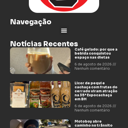
Navegação
Notícias Recentes
Café gelado: por que a
bebida conquistou
espaço nas dietas
6 de agosto de 2026
Nenhum comentário
Licor de pequi e
cachaça com frutas do
cerrado viram atração
na 35ª Expocachaça
em BH
6 de agosto de 2026
Nenhum comentário
Motoboy abre
caminho no trânsito