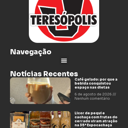
Navegação
Notícias Recentes
Café gelado: por que a
bebida conquistou
espaço nas dietas
6 de agosto de 2026
Nenhum comentário
Licor de pequi e
cachaça com frutas do
cerrado viram atração
na 35ª Expocachaça