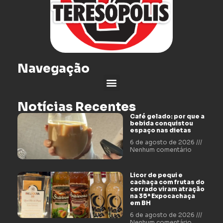
Navegação
Notícias Recentes
Café gelado: por que a
bebida conquistou
espaço nas dietas
6 de agosto de 2026
Nenhum comentário
Licor de pequi e
cachaça com frutas do
cerrado viram atração
na 35ª Expocachaça
em BH
6 de agosto de 2026
Nenhum comentário