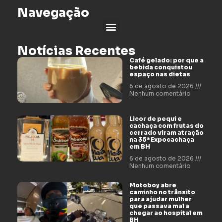
Navegação
Notícias Recentes
Café gelado: por que a
bebida conquistou
espaço nas dietas
6 de agosto de 2026
Nenhum comentário
Licor de pequi e
cachaça com frutas do
cerrado viram atração
na 35ª Expocachaça
em BH
6 de agosto de 2026
Nenhum comentário
Motoboy abre
caminho no trânsito
para ajudar mulher
que passava mal a
chegar ao hospital em
BH