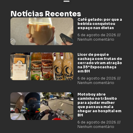
Notícias Recentes
Café gelado: por que a
bebida conquistou
espaço nas dietas
6 de agosto de 2026
Nenhum comentário
Licor de pequi e
cachaça com frutas do
cerrado viram atração
na 35ª Expocachaça
em BH
6 de agosto de 2026
Nenhum comentário
Motoboy abre
caminho no trânsito
para ajudar mulher
que passava mal a
chegar ao hospital em
BH
6 de agosto de 2026
Nenhum comentário