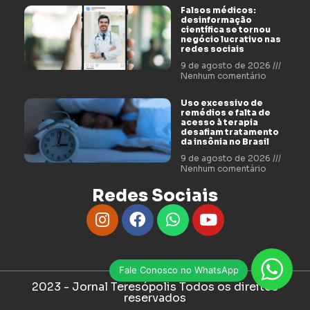
Falsos médicos:
desinformação
científica se tornou
negócio lucrativo nas
redes sociais
9 de agosto de 2026
Nenhum comentário
Uso excessivo de
remédios e falta de
acesso à terapia
desafiam tratamento
da insônia no Brasil
9 de agosto de 2026
Nenhum comentário
Redes Sociais
Fale Conosco no WhatsApp
2023 - Jornal Teresópolis Todos os direitos
reservados