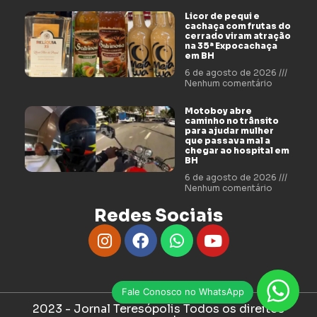
Licor de pequi e
cachaça com frutas do
cerrado viram atração
na 35ª Expocachaça
em BH
6 de agosto de 2026
Nenhum comentário
Motoboy abre
caminho no trânsito
para ajudar mulher
que passava mal a
chegar ao hospital em
BH
6 de agosto de 2026
Nenhum comentário
Redes Sociais
Fale Conosco no WhatsApp
2023 - Jornal Teresópolis Todos os direitos