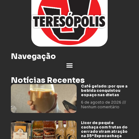
Navegação
Notícias Recentes
Café gelado: por que a
bebida conquistou
espaço nas dietas
6 de agosto de 2026
Nenhum comentário
Licor de pequi e
cachaça com frutas do
cerrado viram atração
na 35ª Expocachaça