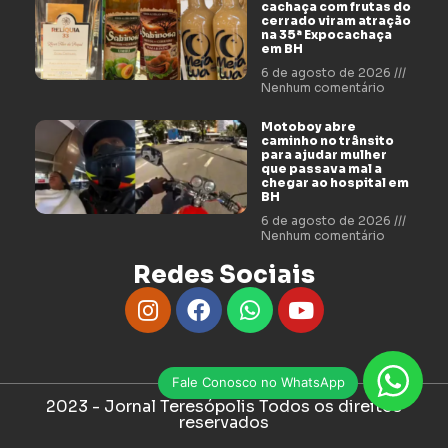
cachaça com frutas do
cerrado viram atração
na 35ª Expocachaça
em BH
6 de agosto de 2026
Nenhum comentário
Motoboy abre
caminho no trânsito
para ajudar mulher
que passava mal a
chegar ao hospital em
BH
6 de agosto de 2026
Nenhum comentário
Redes Sociais
Fale Conosco no WhatsApp
2023 - Jornal Teresópolis Todos os direitos
reservados