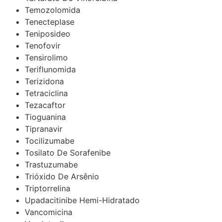
Temozolomida
Tenecteplase
Teniposideo
Tenofovir
Tensirolimo
Teriflunomida
Terizidona
Tetraciclina
Tezacaftor
Tioguanina
Tipranavir
Tocilizumabe
Tosilato De Sorafenibe
Trastuzumabe
Trióxido De Arsênio
Triptorrelina
Upadacitinibe Hemi-Hidratado
Vancomicina