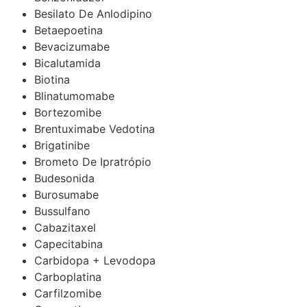
Besilato De Anlodipino
Betaepoetina
Bevacizumabe
Bicalutamida
Biotina
Blinatumomabe
Bortezomibe
Brentuximabe Vedotina
Brigatinibe
Brometo De Ipratrópio
Budesonida
Burosumabe
Bussulfano
Cabazitaxel
Capecitabina
Carbidopa + Levodopa
Carboplatina
Carfilzomibe