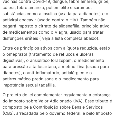
vacinas contra Covid-19, dengue, febre amarela, gripe,
cólera, febre amarela, poliomielite e sarampo,
substâncias como a insulina (usada para diabetes) e o
antiviral abacavir (usado contra o HIV). Também não
pagará imposto o citrato de sildenafilia, princípio ativo
de medicamentos como o Viagra, usado para tratar
disfunções eréteis ( veja a lista completa abaixo).
Entre os princípios ativos com alíquota reduzida, estão
o omeprazol (tratamento de refluxos e úlceras
digestivas), o ansiolítico lorazepam, o medicamento
para pressão alta losartana, a metmorfina (usada para
diabetes), o anti-inflamatório, antialérgico e o
antirreumático prednisona e o medicamento para
impotência sexual tadafilia.
O projeto de lei complementar regulamenta a cobrança
do Imposto sobre Valor Adicionado (IVA). Esse tributo é
composto pela Contribuição sobre Bens e Serviços
(CBS), arrecadada pelo governo federal, e pelo Imposto