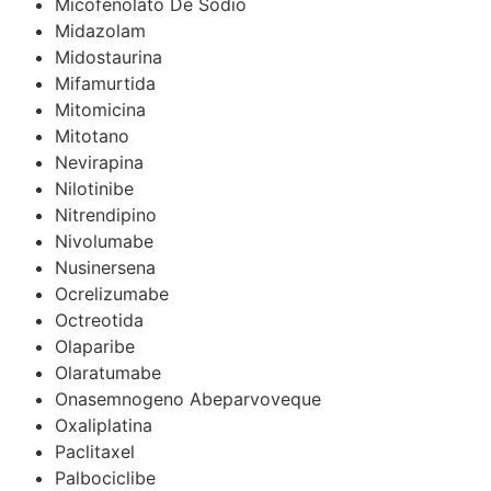
Micofenolato De Sódio
Midazolam
Midostaurina
Mifamurtida
Mitomicina
Mitotano
Nevirapina
Nilotinibe
Nitrendipino
Nivolumabe
Nusinersena
Ocrelizumabe
Octreotida
Olaparibe
Olaratumabe
Onasemnogeno Abeparvoveque
Oxaliplatina
Paclitaxel
Palbociclibe