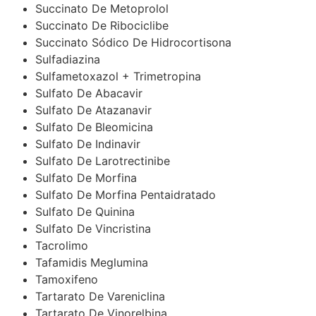
Succinato De Metoprolol
Succinato De Ribociclibe
Succinato Sódico De Hidrocortisona
Sulfadiazina
Sulfametoxazol + Trimetropina
Sulfato De Abacavir
Sulfato De Atazanavir
Sulfato De Bleomicina
Sulfato De Indinavir
Sulfato De Larotrectinibe
Sulfato De Morfina
Sulfato De Morfina Pentaidratado
Sulfato De Quinina
Sulfato De Vincristina
Tacrolimo
Tafamidis Meglumina
Tamoxifeno
Tartarato De Vareniclina
Tartarato De Vinorelbina