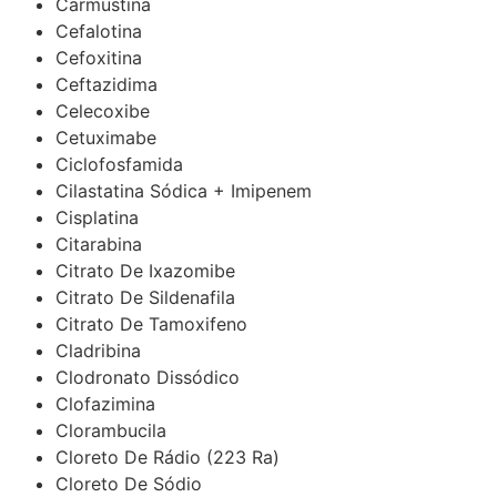
Carmustina
Cefalotina
Cefoxitina
Ceftazidima
Celecoxibe
Cetuximabe
Ciclofosfamida
Cilastatina Sódica + Imipenem
Cisplatina
Citarabina
Citrato De Ixazomibe
Citrato De Sildenafila
Citrato De Tamoxifeno
Cladribina
Clodronato Dissódico
Clofazimina
Clorambucila
Cloreto De Rádio (223 Ra)
Cloreto De Sódio