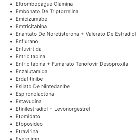
Eltrombopague Olamina
Embonato De Triptorrelina
Emicizumabe
Emtricitabina
Enantato De Noretisterona + Valerato De Estradiol
Enflurano
Enfuvirtida
Entricitabina
Entricitabina + Fumarato Tenofovir Desoproxila
Enzalutamida
Erdafitinibe
Esilato De Nintedanibe
Espironolactona
Estavudina
Etinilestradiol + Levonorgestrel
Etomidato
Etoposideo
Etravirina
Everolimo