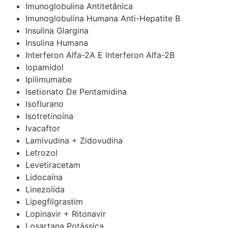
Imunoglobulina Antitetânica
Imunoglobulina Humana Anti-Hepatite B
Insulina Glargina
Insulina Humana
Interferon Alfa-2A E Interferon Alfa-2B
Iopamidol
Ipilimumabe
Isetionato De Pentamidina
Isoflurano
Isotretinoína
Ivacaftor
Lamivudina + Zidovudina
Letrozol
Levetiracetam
Lidocaína
Linezolida
Lipegfilgrastim
Lopinavir + Ritonavir
Losartana Potássica