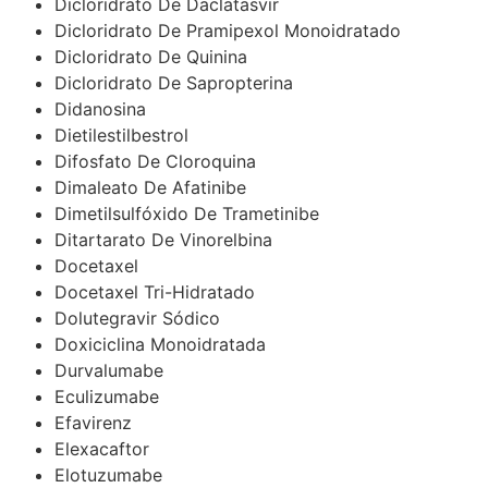
Dicloridrato De Daclatasvir
Dicloridrato De Pramipexol Monoidratado
Dicloridrato De Quinina
Dicloridrato De Sapropterina
Didanosina
Dietilestilbestrol
Difosfato De Cloroquina
Dimaleato De Afatinibe
Dimetilsulfóxido De Trametinibe
Ditartarato De Vinorelbina
Docetaxel
Docetaxel Tri-Hidratado
Dolutegravir Sódico
Doxiciclina Monoidratada
Durvalumabe
Eculizumabe
Efavirenz
Elexacaftor
Elotuzumabe