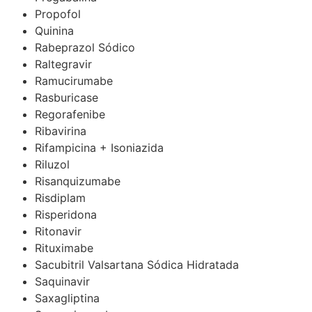
Propofol
Quinina
Rabeprazol Sódico
Raltegravir
Ramucirumabe
Rasburicase
Regorafenibe
Ribavirina
Rifampicina + Isoniazida
Riluzol
Risanquizumabe
Risdiplam
Risperidona
Ritonavir
Rituximabe
Sacubitril Valsartana Sódica Hidratada
Saquinavir
Saxagliptina