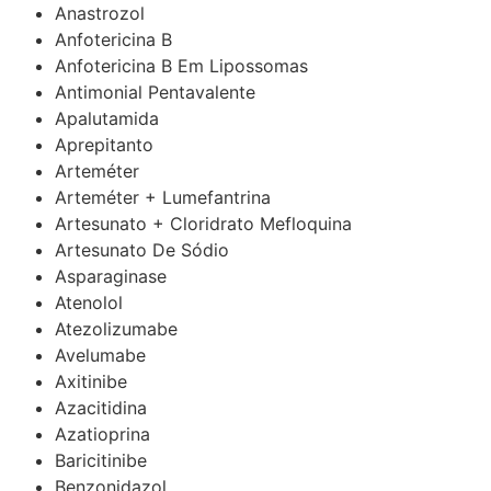
Anastrozol
Anfotericina B
Anfotericina B Em Lipossomas
Antimonial Pentavalente
Apalutamida
Aprepitanto
Arteméter
Arteméter + Lumefantrina
Artesunato + Cloridrato Mefloquina
Artesunato De Sódio
Asparaginase
Atenolol
Atezolizumabe
Avelumabe
Axitinibe
Azacitidina
Azatioprina
Baricitinibe
Benzonidazol