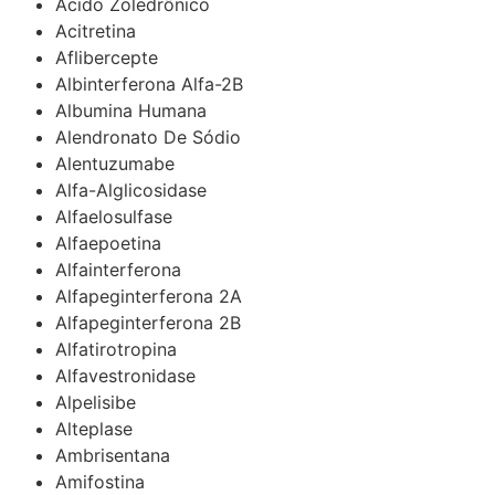
Ácido Zoledrônico
Acitretina
Aflibercepte
Albinterferona Alfa-2B
Albumina Humana
Alendronato De Sódio
Alentuzumabe
Alfa-Alglicosidase
Alfaelosulfase
Alfaepoetina
Alfainterferona
Alfapeginterferona 2A
Alfapeginterferona 2B
Alfatirotropina
Alfavestronidase
Alpelisibe
Alteplase
Ambrisentana
Amifostina