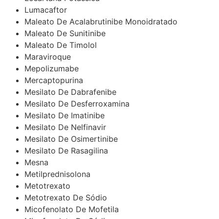
Lumacaftor
Maleato De Acalabrutinibe Monoidratado
Maleato De Sunitinibe
Maleato De Timolol
Maraviroque
Mepolizumabe
Mercaptopurina
Mesilato De Dabrafenibe
Mesilato De Desferroxamina
Mesilato De Imatinibe
Mesilato De Nelfinavir
Mesilato De Osimertinibe
Mesilato De Rasagilina
Mesna
Metilprednisolona
Metotrexato
Metotrexato De Sódio
Micofenolato De Mofetila