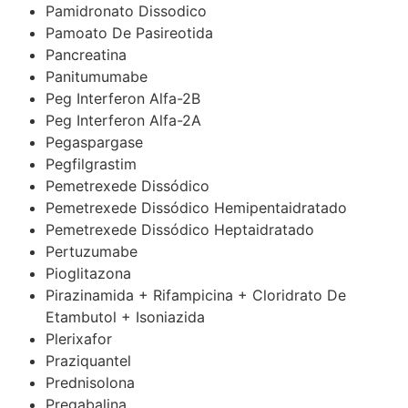
Pamidronato Dissodico
Pamoato De Pasireotida
Pancreatina
Panitumumabe
Peg Interferon Alfa-2B
Peg Interferon Alfa-2A
Pegaspargase
Pegfilgrastim
Pemetrexede Dissódico
Pemetrexede Dissódico Hemipentaidratado
Pemetrexede Dissódico Heptaidratado
Pertuzumabe
Pioglitazona
Pirazinamida + Rifampicina + Cloridrato De
Etambutol + Isoniazida
Plerixafor
Praziquantel
Prednisolona
Pregabalina