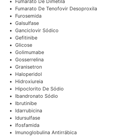
Fumarato De Dimetila
Fumarato De Tenofovir Desoproxila
Furosemida
Galsulfase
Ganciclovir Sódico
Gefitinibe
Glicose
Golimumabe
Gosserrelina
Granisetron
Haloperidol
Hidroxiureia
Hipoclorito De Sódio
Ibandronato Sódio
Ibrutinibe
Idarrubicina
Idursulfase
Ifosfamida
Imunoglobulina Antirrábica