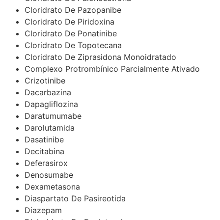
Cloridrato De Pazopanibe
Cloridrato De Piridoxina
Cloridrato De Ponatinibe
Cloridrato De Topotecana
Cloridrato De Ziprasidona Monoidratado
Complexo Protrombínico Parcialmente Ativado
Crizotinibe
Dacarbazina
Dapagliflozina
Daratumumabe
Darolutamida
Dasatinibe
Decitabina
Deferasirox
Denosumabe
Dexametasona
Diaspartato De Pasireotida
Diazepam