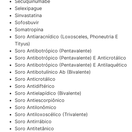
Secuquinumabe
Selexipague
Sinvastatina
Sofosbuvir
Somatropina
Soro Antiaracnídico (Loxosceles, Phoneutria E
Tityus)
Soro Antibotrópico (Pentavalente)
Soro Antibotrópico (Pentavalente) E Anticrotálico
Soro Antibotrópico (Pentavalente) E Antilaquético
Soro Antibotulínico Ab (Bivalente)
Soro Anticrotálico
Soro Antidiftérico
Soro Antielapídico (Bivalente)
Soro Antiescorpiônico
Soro Antilonômico
Soro Antiloxoscélico (Trivalente)
Soro Antirrábico
Soro Antitetânico