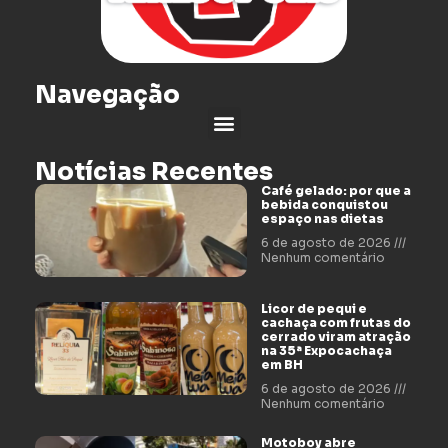
Navegação
Notícias Recentes
Café gelado: por que a
bebida conquistou
espaço nas dietas
6 de agosto de 2026
Nenhum comentário
Licor de pequi e
cachaça com frutas do
cerrado viram atração
na 35ª Expocachaça
em BH
6 de agosto de 2026
Nenhum comentário
Motoboy abre