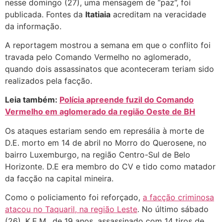
nesse domingo (27), uma mensagem de “paz”, foi
publicada. Fontes da
Itatiaia
acreditam na veracidade
da informação.
A reportagem mostrou a semana em que o conflito foi
travada pelo Comando Vermelho no aglomerado,
quando dois assassinatos que aconteceram teriam sido
realizados pela facção.
Leia também:
Polícia apreende fuzil do Comando
Vermelho em aglomerado da região Oeste de BH
Os ataques estariam sendo em represália à morte de
D.E. morto em 14 de abril no Morro do Querosene, no
bairro Luxemburgo, na região Centro-Sul de Belo
Horizonte. D.E era membro do CV e tido como matador
da facção na capital mineira.
Como o policiamento foi reforçado,
a facção criminosa
atacou no Taquaril, na região Leste
. No último sábado
(26), K.E.M., de 19 anos, assassinado com 14 tiros de