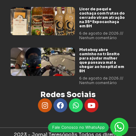
Licor de pequi e
cachaça com frutas do
cerrado viram atração
na 35ª Expocachaça
em BH
6 de agosto de 2026
Nenhum comentário
Motoboy abre
caminho no trânsito
para ajudar mulher
que passava mal a
chegar ao hospital em
BH
6 de agosto de 2026
Nenhum comentário
Redes Sociais
Fale Conosco no WhatsApp
2023 - Jornal Teresópolis Todos os direitos