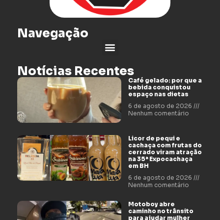
Navegação
Notícias Recentes
Café gelado: por que a
bebida conquistou
espaço nas dietas
6 de agosto de 2026
Nenhum comentário
Licor de pequi e
cachaça com frutas do
cerrado viram atração
na 35ª Expocachaça
em BH
6 de agosto de 2026
Nenhum comentário
Motoboy abre
caminho no trânsito
para ajudar mulher