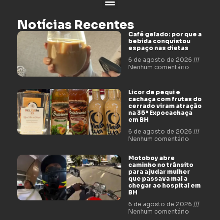
Notícias Recentes
Café gelado: por que a
bebida conquistou
espaço nas dietas
6 de agosto de 2026
Nenhum comentário
Licor de pequi e
cachaça com frutas do
cerrado viram atração
na 35ª Expocachaça
em BH
6 de agosto de 2026
Nenhum comentário
Motoboy abre
caminho no trânsito
para ajudar mulher
que passava mal a
chegar ao hospital em
BH
6 de agosto de 2026
Nenhum comentário