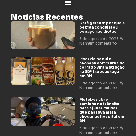
Notícias Recentes
Café gelado: por que a
bebida conquistou
espaço nas dietas
6 de agosto de 2026
Nenhum comentário
Licor de pequi e
cachaça com frutas do
cerrado viram atração
na 35ª Expocachaça
em BH
6 de agosto de 2026
Nenhum comentário
Motoboy abre
caminho no trânsito
para ajudar mulher
que passava mal a
chegar ao hospital em
BH
6 de agosto de 2026
Nenhum comentário