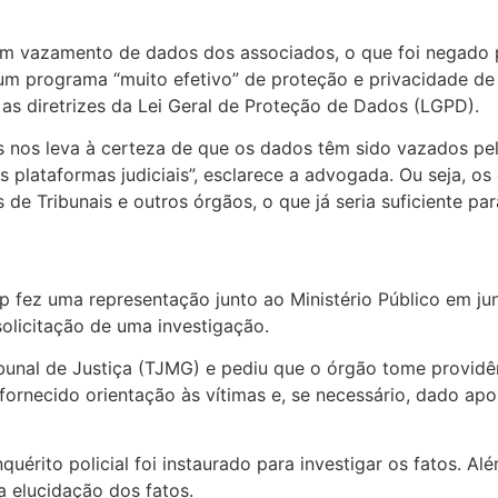
 vazamento de dados dos associados, o que foi negado po
 um programa “muito efetivo” de proteção e privacidade d
as diretrizes da Lei Geral de Proteção de Dados (LGPD).
nos leva à certeza de que os dados têm sido vazados pelo
s plataformas judiciais”, esclarece a advogada. Ou seja, o
de Tribunais e outros órgãos, o que já seria suficiente par
fez uma representação junto ao Ministério Público em ju
 solicitação de uma investigação.
bunal de Justiça (TJMG) e pediu que o órgão tome providên
fornecido orientação às vítimas e, se necessário, dado apo
nquérito policial foi instaurado para investigar os fatos. A
a elucidação dos fatos.