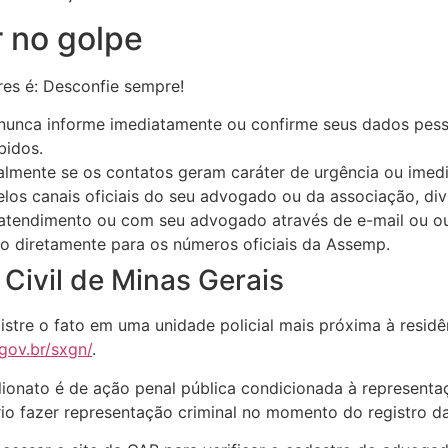
r no golpe
res é: Desconfie sempre!
nunca informe imediatamente ou confirme seus dados pess
bidos.
lmente se os contatos geram caráter de urgência ou imedi
os canais oficiais do seu advogado ou da associação, divu
 atendimento ou com seu advogado através de e-mail ou out
do diretamente para os números oficiais da Assemp.
Civil de Minas Gerais
tre o fato em uma unidade policial mais próxima à residênc
.gov.br/sxgn/
.
lionato é de ação penal pública condicionada à representaçã
ário fazer representação criminal no momento do registro d