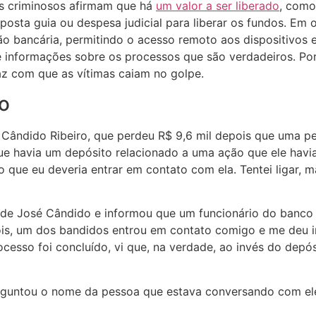
os criminosos afirmam que há
um valor a ser liberado
, como
sta guia ou despesa judicial para liberar os fundos. Em o
dação bancária, permitindo o acesso remoto aos dispositivo
 informações sobre os processos que são verdadeiros. Por 
az com que as vítimas caiam no golpe.
zo
Cândido Ribeiro, que perdeu R$ 9,6 mil depois que uma p
ue havia um depósito relacionado a uma ação que ele havia
 eu deveria entrar em contato com ela. Tentei ligar, ma
 José Cândido e informou que um funcionário do banco que
is, um dos bandidos entrou em contato comigo e me deu ins
cesso foi concluído, vi que, na verdade, ao invés do depó
untou o nome da pessoa que estava conversando com ele n