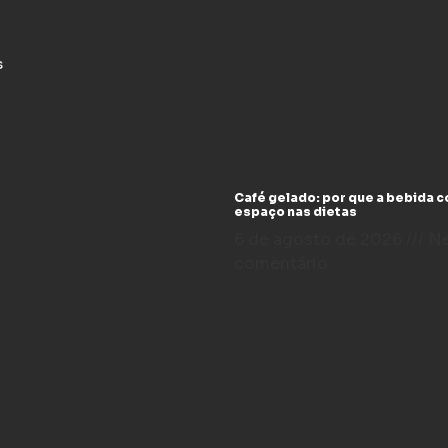
s
Café gelado: por que a bebida 
espaço nas dietas
6 de agosto de 2026
N
comentário