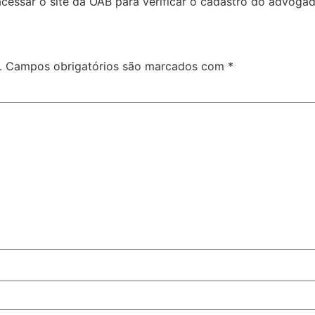
cessar o site da OAB para verificar o cadastro do advogado
.
Campos obrigatórios são marcados com
*