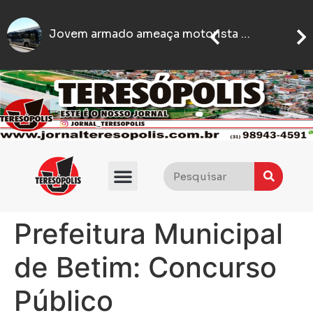
Quatro homens sã
Mari Fernandez anuncia pausa na carreira para viver ‘experiência única’
Homem é encontrado morto no bairro Santo Antônio, em BH, após briga em posto de gasolina
Prefeitura Municipal
de Betim: Concurso
Público