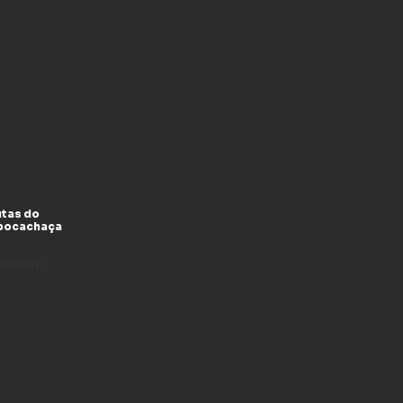
utas do
xpocachaça
enhum