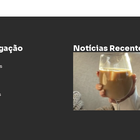
gação
Notícias Recent
s
s