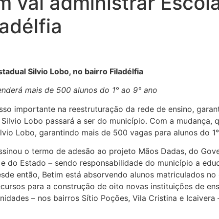
m vai administrar Escola
ladélfia
tadual Silvio Lobo, no bairro Filadélfia
enderá mais de 500 alunos do 1° ao 9° ano
so importante na reestruturação da rede de ensino, garant
 Silvio Lobo passará a ser do município. Com a mudança, q
lvio Lobo, garantindo mais de 500 vagas para alunos do 1°
assinou o termo de adesão ao projeto Mãos Dadas, do Gove
 e do Estado – sendo responsabilidade do município a educ
sde então, Betim está absorvendo alunos matriculados no 
recursos para a construção de oito novas instituições de en
unidades – nos bairros Sítio Poções, Vila Cristina e Icaiver