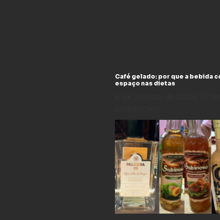
Café gelado: por que a bebida 
espaço nas dietas
6 de agosto de 2026
N
comentário