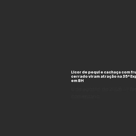
Licor de pequi e cachaça com fr
cerrado viram atração na 35ª E
em BH
6 de agosto de 2026
N
comentário