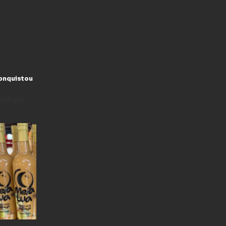
conquistou
enhum