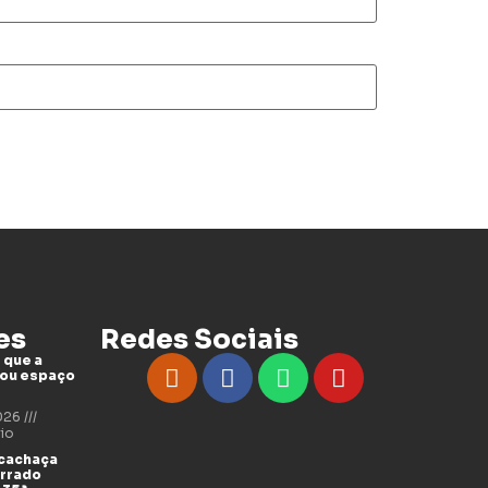
es
Redes Sociais
 que a
tou espaço
2026
io
 cachaça
errado