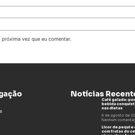
 próxima vez que eu comentar.
gação
Notícias Recent
Café gelado: por
bebida conquis
nas dietas
s
6 de agosto de 
Nenhum comentár
Licor de pequi e
com frutas do c