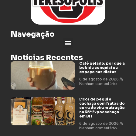
Navegação
Notícias Recentes
Café gelado: por que a
bebida conquistou
espaço nas dietas
6 de agosto de 2026
Nenhum comentário
Licor de pequi e
cachaça com frutas do
cerrado viram atração
na 35ª Expocachaça
em BH
6 de agosto de 2026
Nenhum comentário