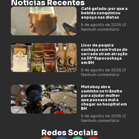
Notícias Recentes
Café gelado: por que a
bebida conquistou
espaço nas dietas
6 de agosto de 2026
Nenhum comentário
Licor de pequi e
cachaça com frutas do
cerrado viram atração
na 35ª Expocachaça
em BH
6 de agosto de 2026
Nenhum comentário
Motoboy abre
caminho no trânsito
para ajudar mulher
que passava mal a
chegar ao hospital em
BH
6 de agosto de 2026
Nenhum comentário
Redes Sociais