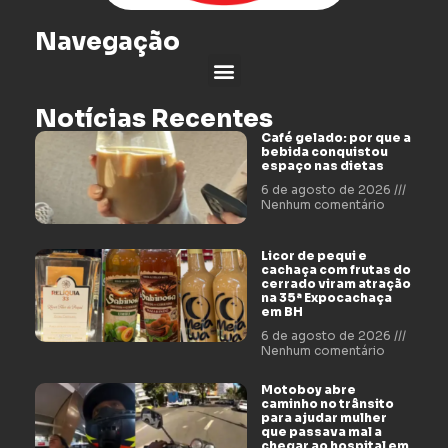
Navegação
Notícias Recentes
Café gelado: por que a
bebida conquistou
espaço nas dietas
6 de agosto de 2026
Nenhum comentário
Licor de pequi e
cachaça com frutas do
cerrado viram atração
na 35ª Expocachaça
em BH
6 de agosto de 2026
Nenhum comentário
Motoboy abre
caminho no trânsito
para ajudar mulher
que passava mal a
chegar ao hospital em