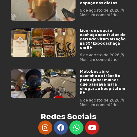
espaço nas dietas
6 de agosto de 2026
Nenhum comentário
Licor de pequi e
cachaça com frutas do
cerrado viram atração
na 35ª Expocachaça
em BH
6 de agosto de 2026
Nenhum comentário
Motoboy abre
caminho no trânsito
para ajudar mulher
que passava mal a
chegar ao hospital em
BH
6 de agosto de 2026
Nenhum comentário
Redes Sociais