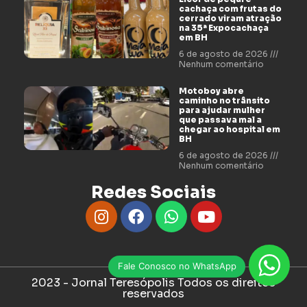
cachaça com frutas do
cerrado viram atração
na 35ª Expocachaça
em BH
6 de agosto de 2026
Nenhum comentário
Motoboy abre
caminho no trânsito
para ajudar mulher
que passava mal a
chegar ao hospital em
BH
6 de agosto de 2026
Nenhum comentário
Redes Sociais
Fale Conosco no WhatsApp
2023 - Jornal Teresópolis Todos os direitos
reservados