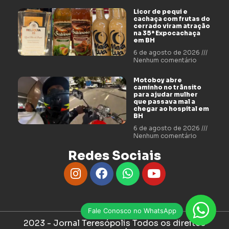
Licor de pequi e
cachaça com frutas do
cerrado viram atração
na 35ª Expocachaça
em BH
6 de agosto de 2026
Nenhum comentário
Motoboy abre
caminho no trânsito
para ajudar mulher
que passava mal a
chegar ao hospital em
BH
6 de agosto de 2026
Nenhum comentário
Redes Sociais
Fale Conosco no WhatsApp
2023 - Jornal Teresópolis Todos os direitos