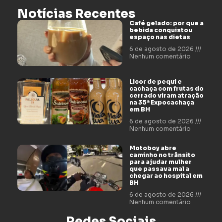
Notícias Recentes
Café gelado: por que a
bebida conquistou
espaço nas dietas
6 de agosto de 2026
Nenhum comentário
Licor de pequi e
cachaça com frutas do
cerrado viram atração
na 35ª Expocachaça
em BH
6 de agosto de 2026
Nenhum comentário
Motoboy abre
caminho no trânsito
para ajudar mulher
que passava mal a
chegar ao hospital em
BH
6 de agosto de 2026
Nenhum comentário
Redes Sociais