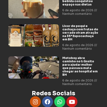
bebida conquistou
espaço nas dietas
6 de agosto de 2026
Nenhum comentário
Licor de pequi e
cachaça com frutas do
cerrado viram atração
na 35ª Expocachaça
em BH
6 de agosto de 2026
Nenhum comentário
Motoboy abre
caminho no trânsito
para ajudar mulher
que passava mal a
chegar ao hospital em
BH
6 de agosto de 2026
Nenhum comentário
Redes Sociais