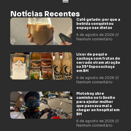
Notícias Recentes
Café gelado: por que a
bebida conquistou
espaço nas dietas
6 de agosto de 2026
Nenhum comentário
Licor de pequi e
cachaça com frutas do
cerrado viram atração
na 35ª Expocachaça
em BH
6 de agosto de 2026
Nenhum comentário
Motoboy abre
caminho no trânsito
para ajudar mulher
que passava mal a
chegar ao hospital em
BH
6 de agosto de 2026
Nenhum comentário