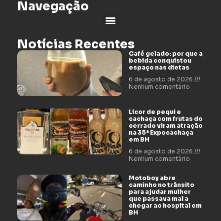
Navegação
Notícias Recentes
Café gelado: por que a
bebida conquistou
espaço nas dietas
6 de agosto de 2026
Nenhum comentário
Licor de pequi e
cachaça com frutas do
cerrado viram atração
na 35ª Expocachaça
em BH
6 de agosto de 2026
Nenhum comentário
Motoboy abre
caminho no trânsito
para ajudar mulher
que passava mal a
chegar ao hospital em
BH