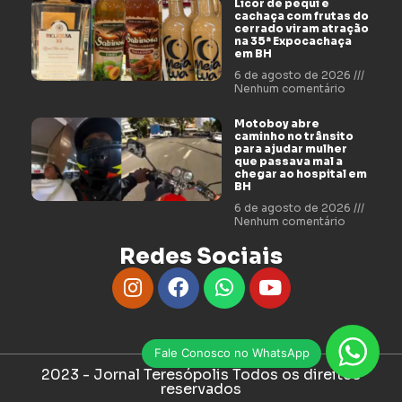
Licor de pequi e
cachaça com frutas do
cerrado viram atração
na 35ª Expocachaça
em BH
6 de agosto de 2026
Nenhum comentário
Motoboy abre
caminho no trânsito
para ajudar mulher
que passava mal a
chegar ao hospital em
BH
6 de agosto de 2026
Nenhum comentário
Redes Sociais
Fale Conosco no WhatsApp
2023 - Jornal Teresópolis Todos os direitos
reservados