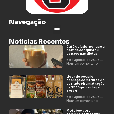
Navegação
Notícias Recentes
Café gelado: por que a
bebida conquistou
espaço nas dietas
6 de agosto de 2026
Nenhum comentário
Licor de pequi e
cachaça com frutas do
cerrado viram atração
na 35ª Expocachaça
em BH
6 de agosto de 2026
Nenhum comentário
Motoboy abre