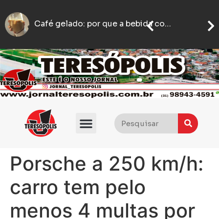
Lic
motoboy é agredido com socos e empurrões após estacionar em ponto de taxi em BH
Motoboy abre caminho no trânsito para ajudar mulher que passava mal a chegar ao hospital em BH
Porsche a 250 km/h:
carro tem pelo
menos 4 multas por