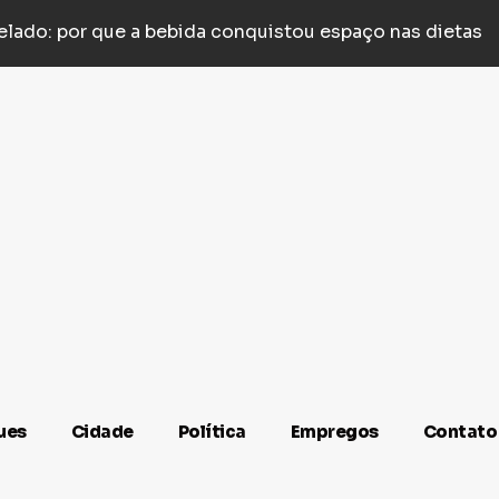
y é agredido com socos e empurrões após estacionar
ues
Cidade
Política
Empregos
Contato