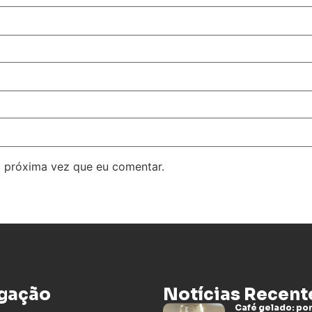
 próxima vez que eu comentar.
gação
Notícias Recent
Café gelado: por