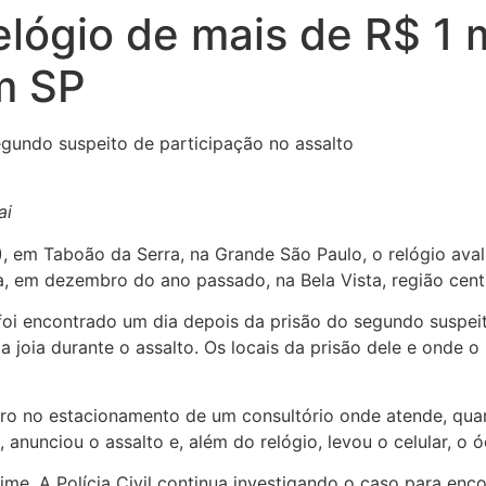
relógio de mais de R$ 1
m SP
egundo suspeito de participação no assalto
ai
(4), em Taboão da Serra, na Grande São Paulo, o relógio av
a, em dezembro do ano passado, na Bela Vista, região centra
 foi encontrado um dia depois da prisão do segundo suspe
joia durante o assalto. Os locais da prisão dele e onde o
ro no estacionamento de um consultório onde atende, quan
nunciou o assalto e, além do relógio, levou o celular, o ó
ime. A Polícia Civil continua investigando o caso para enc