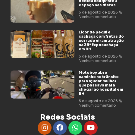
bebida conquistou
espaço nas dietas
6 de agosto de 2026
Nenhum comentário
Licor de pequi e
cachaça com frutas do
cerrado viram atração
na 35ª Expocachaça
em BH
6 de agosto de 2026
Nenhum comentário
Motoboy abre
caminho no trânsito
para ajudar mulher
que passava mal a
chegar ao hospital em
BH
6 de agosto de 2026
Nenhum comentário
Redes Sociais