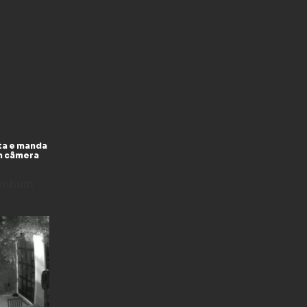
ta e manda
m câmera
enhum