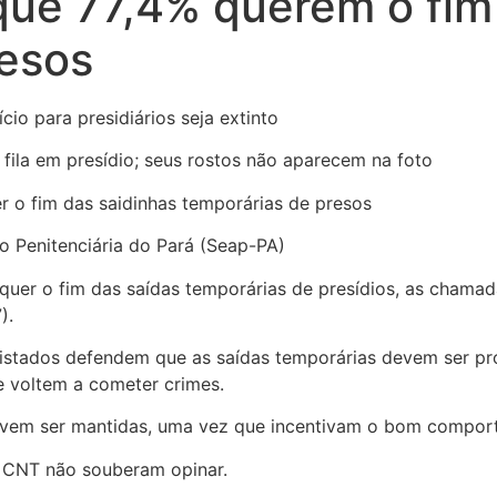
que 77,4% querem o fim
resos
io para presidiários seja extinto
 o fim das saidinhas temporárias de presos
 Penitenciária do Pará (Seap-PA)
 quer o fim das saídas temporárias de presídios, as chamad
).
istados defendem que as saídas temporárias devem ser pr
e voltem a cometer crimes.
devem ser mantidas, uma vez que incentivam o bom comport
a CNT não souberam opinar.