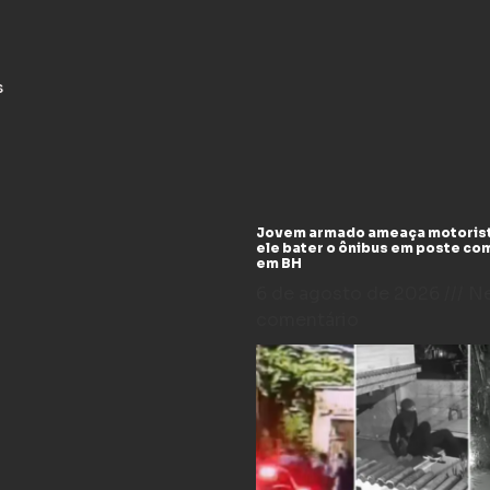
s
Jovem armado ameaça motoris
ele bater o ônibus em poste co
em BH
6 de agosto de 2026
N
comentário