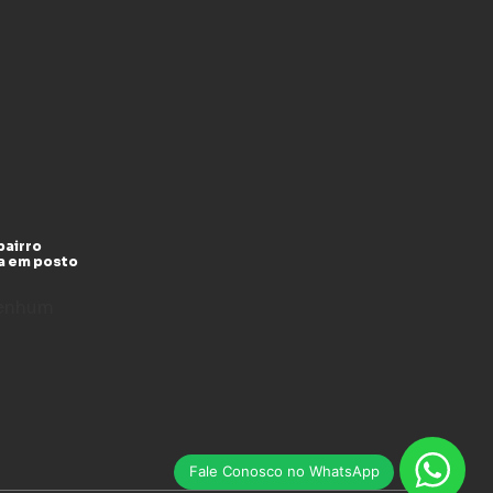
bairro
ga em posto
enhum
Fale Conosco no WhatsApp