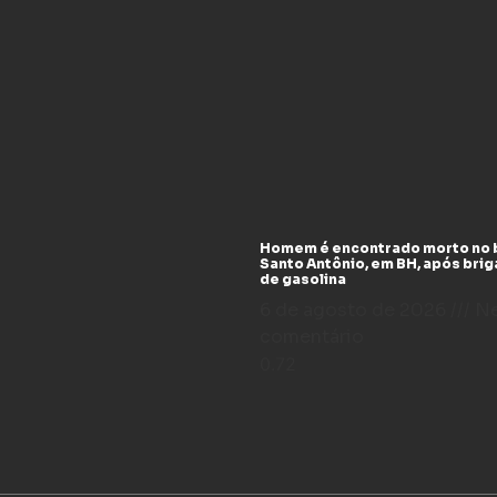
Homem é encontrado morto no 
Santo Antônio, em BH, após bri
de gasolina
6 de agosto de 2026
N
comentário