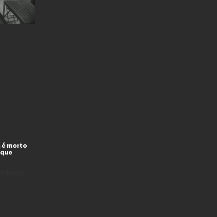
 é morto
 que
enhum