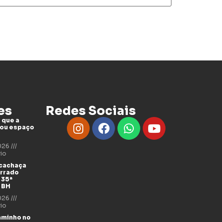
es
Redes Sociais
 que a
tou espaço
2026
io
 cachaça
errado
 35ª
 BH
2026
io
aminho no