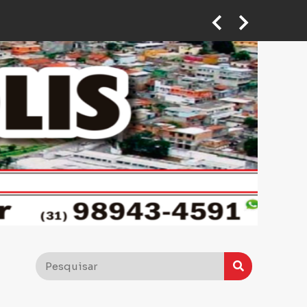
 em ponto de taxi em BH
Motoboy abre caminho no trânsito para ajudar mulher que passava mal a chegar ao hospital em BH