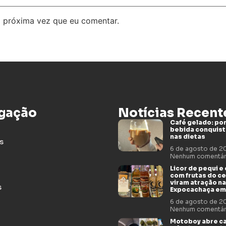
 próxima vez que eu comentar.
gação
Notícias Recent
Café gelado: por
bebida conquis
nas dietas
s
6 de agosto de 
Nenhum comentár
Licor de pequi e
com frutas do c
viram atração na
s
Expocachaça em
6 de agosto de 
Nenhum comentár
Motoboy abre c