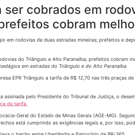
 ser cobrados em rodov
 prefeitos cobram melho
gio em rodovias de duas estradas mineiras; prefeitos e d
pedágios em estradas do Triângulo e do Alto Paranaíba
presa EPR Triângulo a tarifa de R$ 12,70 nas três praças 
a assinada pelo Presidente do Tribunal de Justiça, o dese
ça da tarifa.
ocacia-Geral do Estado de Minas Gerais (AGE-MG). Segu
rechos está cumprindo as exigências legais e, por isso, 
ava o trecho entre Uberlândia e Patrocínio da BR-365.