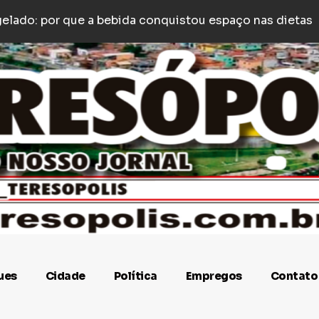
oy é agredido com socos e empurrões após estacionar
ues
Cidade
Política
Empregos
Contato