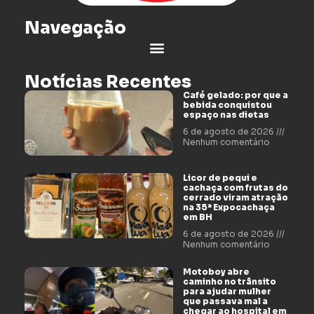
Navegação
Notícias Recentes
Café gelado: por que a
bebida conquistou
espaço nas dietas
6 de agosto de 2026
Nenhum comentário
Licor de pequi e
cachaça com frutas do
cerrado viram atração
na 35ª Expocachaça
em BH
6 de agosto de 2026
Nenhum comentário
Motoboy abre
caminho no trânsito
para ajudar mulher
que passava mal a
chegar ao hospital em