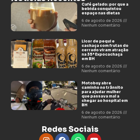
Café gelado: por que a
bebida conquistou
espaço nas dietas
6 de agosto de 2026
Nenhum comentário
Licor de pequi e
cachaça com frutas do
cerrado viram atração
na 35ª Expocachaça
em BH
6 de agosto de 2026
Nenhum comentário
Motoboy abre
caminho no trânsito
para ajudar mulher
que passava mal a
chegar ao hospital em
BH
6 de agosto de 2026
Nenhum comentário
Redes Sociais