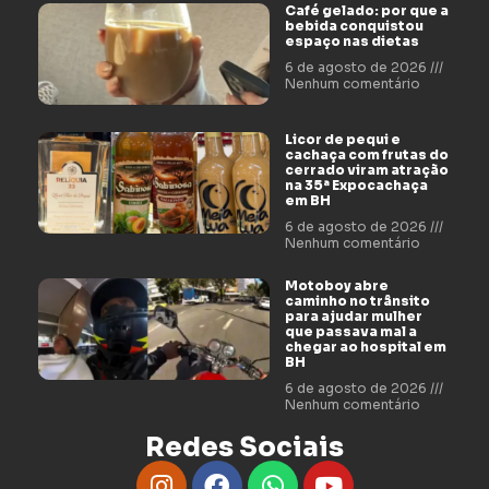
Café gelado: por que a
bebida conquistou
espaço nas dietas
6 de agosto de 2026
Nenhum comentário
Licor de pequi e
cachaça com frutas do
cerrado viram atração
na 35ª Expocachaça
em BH
6 de agosto de 2026
Nenhum comentário
Motoboy abre
caminho no trânsito
para ajudar mulher
que passava mal a
chegar ao hospital em
BH
6 de agosto de 2026
Nenhum comentário
Redes Sociais