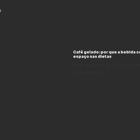
s
Café gelado: por que a bebida 
espaço nas dietas
6 de agosto de 2026
N
comentário