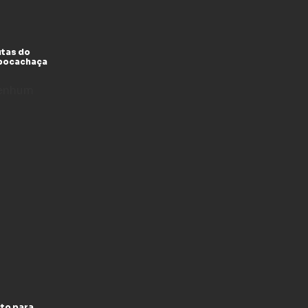
utas do
xpocachaça
enhum
to para