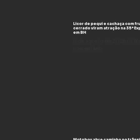
Licor de pequi e cachaça com fr
cerrado viram atração na 35ª E
em BH
6 de agosto de 2026
N
comentário
Motoboy abre caminho no trânsi