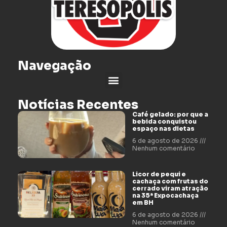
Navegação
Notícias Recentes
Café gelado: por que a
bebida conquistou
espaço nas dietas
6 de agosto de 2026
Nenhum comentário
Licor de pequi e
cachaça com frutas do
cerrado viram atração
na 35ª Expocachaça
em BH
6 de agosto de 2026
Nenhum comentário