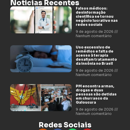
Notícias Recentes
Falsos médicos:
desinformação
científica se tornou
negócio lucrativo nas
redes sociais
9 de agosto de 2026
Nenhum comentário
Uso excessivo de
remédios e falta de
acesso à terapia
desafiam tratamento
da insônia no Brasil
9 de agosto de 2026
Nenhum comentário
PM encontra armas,
drogas e duas
pessoas são detidas
em churrasco da
Galoucura
9 de agosto de 2026
Nenhum comentário
Redes Sociais