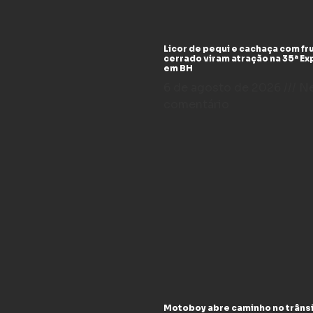
Licor de pequi e cachaça com fr
cerrado viram atração na 35ª E
em BH
6 de agosto de 2026
N
comentário
Motoboy abre caminho no trânsi