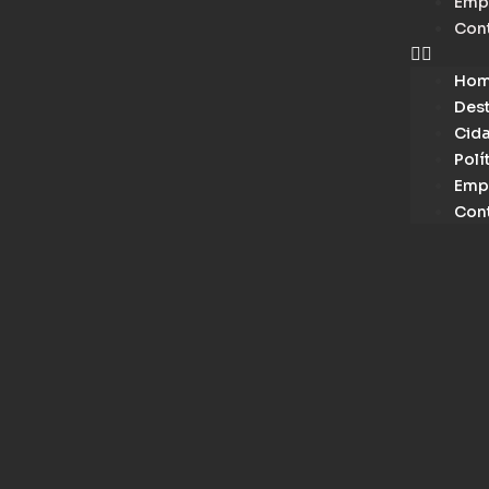
Emp
Con
Ho
Des
Cid
Polí
Emp
Con