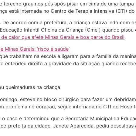
 terceiro grau nos pés após pisar em cima de uma tampa 
ança está internada no Centro de Terapia Intensiva (CTI) d
2). De acordo com a prefeitura, a criança estava indo com 
Educação Infantil Oficina da Criança (Cmei) quando piso
de calor que afeta Minas Gerais e boa parte do Brasil
.
 Minas Gerais: ‘risco à saúde
‘
que trabalham na escola e ligaram para a família da menin
não entendeu direito a gravidade da situação quando recebe
 domingo, esteve no bloco cirúrgico para fazer um debridam
um problema no coração, segue internada no CTI do Hospit
ou o caso e determinou que a Secretaria Municipal da Edu
vice-prefeita da cidade, Janete Aparecida, pediu desculpas 