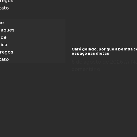
regos
tato
me
taques
ade
tica
Café gelado: por que a bebida 
regos
espaço nas dietas
tato
6 de agosto de 2026
N
comentário