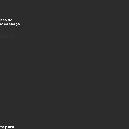
utas do
xpocachaça
enhum
to para