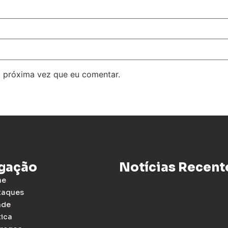
 próxima vez que eu comentar.
gação
Notícias Recent
me
taques
ade
tica