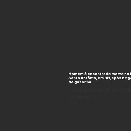
Homem é encontrado morto no 
Santo Antônio, em BH, após bri
de gasolina
6 de agosto de 2026
N
comentário