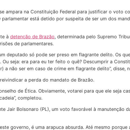
se ampara na Constituição Federal para justificar o voto 
O parlamentar está detido por suspeita de ser um dos mand
nte à
detenção de Brazão
, determinada pelo Supremo Tribuna
risões de parlamentares.
 um deputado só pode ser preso em flagrante delito. Os qu
Ou seja: era para eu ter feito o quê? Descumprir a Constit
r) a não ser em caso de crime em flagrante delito”, disse, n
 reivindicar a perda do mandato de Brazão.
selho de Ética. Obviamente, votarei para que ele seja c
cadeia”, completou.
te Jair Bolsonaro (PL), um voto favorável à manutenção da
vo deste governo, é uma arapuca absurda. Até mesmo porqu