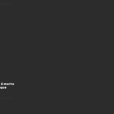
enhum
 é morto
 que
enhum