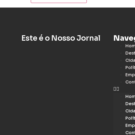
Este é o Nosso Jornal
Nave
Ho
Des
Cid
Polí
Emp
Con
Ho
Des
Cid
Polí
Emp
Con