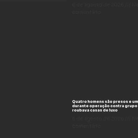
6 de agosto de 2026
N
comentário
Quatro homens são presos e um
durante operação contra grupo
roubava casas de luxo
6 de agosto de 2026
N
comentário