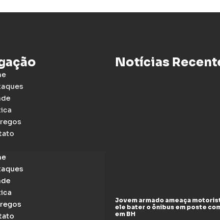
gação
Notícias Recent
me
taques
ade
tica
regos
tato
me
taques
ade
tica
Jovem armado ameaça motoris
regos
ele bater o ônibus em poste co
em BH
tato