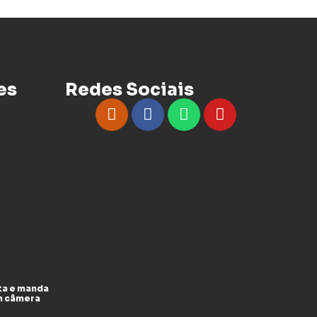
es
Redes Sociais
ta e manda
m câmera