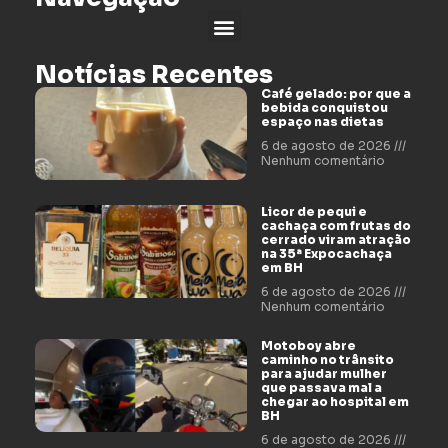
Notícias Recentes
Café gelado: por que a
bebida conquistou
espaço nas dietas
6 de agosto de 2026
Nenhum comentário
Licor de pequi e
cachaça com frutas do
cerrado viram atração
na 35ª Expocachaça
em BH
6 de agosto de 2026
Nenhum comentário
Motoboy abre
caminho no trânsito
para ajudar mulher
que passava mal a
chegar ao hospital em
BH
6 de agosto de 2026